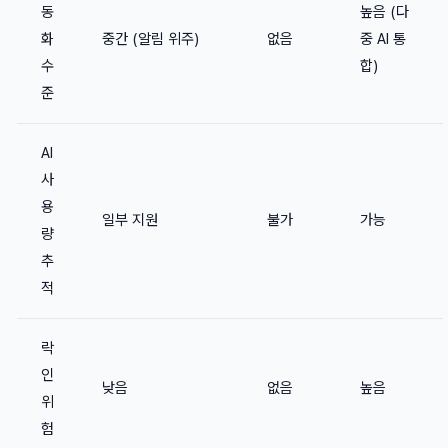
동
높음 (다
화
중간 (알림 위주)
없음
중 AI 통
수
합)
준
AI
사
용
일부 지원
불가
가능
량
추
적
락
인
낮음
없음
높음
위
험