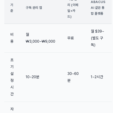
ABACUS
기
리 (이메
구독 관리 앱
AI 같은 통
준
일+카
합 플랫폼
드)
월 $39~
비
월
무료
(별도 구
용
₩3,000~₩9,000
독)
초
기
설
30~60
10~20분
1~2시간
정
분
시
간
자