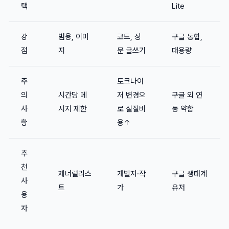
택
Lite
강
범용, 이미
코드, 장
구글 통합,
점
지
문 글쓰기
대용량
주
토크나이
의
시간당 메
저 변경으
구글 외 연
사
시지 제한
로 실질비
동 약함
항
용↑
추
천
제너럴리스
개발자·작
구글 생태계
사
트
가
유저
용
자