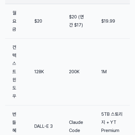
월
$20 (연
요
$20
$19.99
간 $17)
금
컨
텍
스
트
128K
200K
1M
윈
도
우
번
5TB 스토리
들
Claude
지 + YT
DALL-E 3
혜
Code
Premium