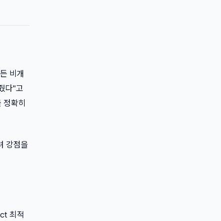
만든 비개
줬다"고
를 정확히
려 강점을
ct 최적