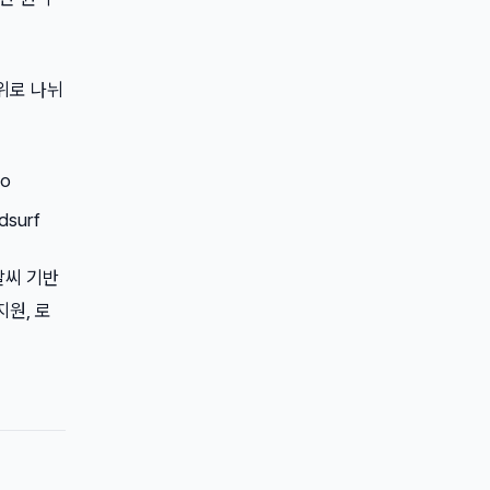
층위로 나뉘
io
dsurf
날씨 기반
지원, 로