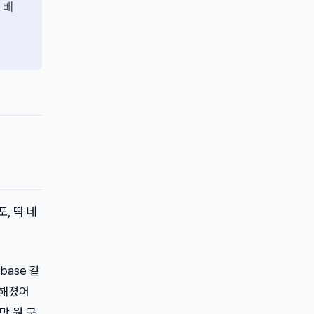
 배
, 딱 네
base 같
능해졌어
만 원 구