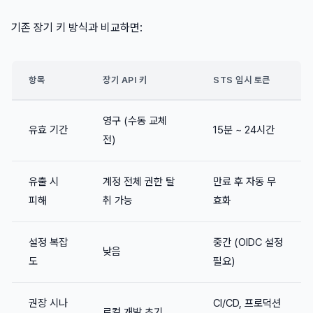
기존 장기 키 방식과 비교하면:
항목
장기 API 키
STS 임시 토큰
영구 (수동 교체
유효 기간
15분 ~ 24시간
전)
유출 시
계정 전체 권한 탈
만료 후 자동 무
피해
취 가능
효화
설정 복잡
중간 (OIDC 설정
낮음
도
필요)
권장 시나
CI/CD, 프로덕션
로컬 개발 초기