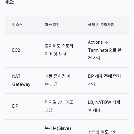
에요:
리소스
과금 조건
삭제 시 주의사항
Actions →
중지해도 스토리
EC2
Terminate으로 완
지 비용 발생
전 삭제
NAT
가동 중이면 계
EIP 해제 전에 먼저
Gateway
속 과금
삭제
미연결 상태에도
LB, NATGW 삭제
EIP
과금
후 해제
복제본(Slave)
스냅샷 별도 삭제