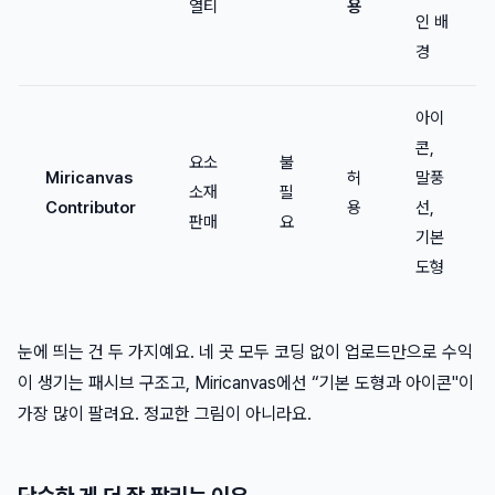
열티
용
인 배
경
아이
콘,
요소
불
Miricanvas
허
말풍
소재
필
Contributor
용
선,
판매
요
기본
도형
눈에 띄는 건 두 가지예요. 네 곳 모두 코딩 없이 업로드만으로 수익
이 생기는 패시브 구조고, Miricanvas에선 “기본 도형과 아이콘"이
가장 많이 팔려요. 정교한 그림이 아니라요.