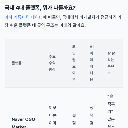
국내 4대 플랫폼, 뭐가 다를까요?
아하 커뮤니티 데이터
에 따르면, 국내에서 비개발자가 접근하기 가
장 쉬운 플랫폼 네 곳의 구조는 아래와 같아요.
코
AI
딩
이
잘 팔
주요
필
미
리는
플랫폼
수익
요
지
콘텐
방식
여
허
츠
부
용
“솔
직후
이모
정
기”
티콘·
불
책
Naver OGQ
같은
이미
필
검
Market
텍스