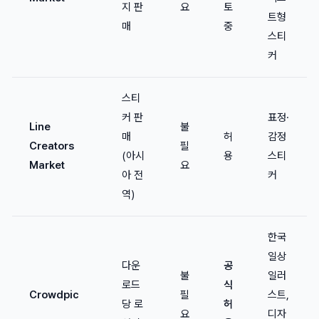
지 판
요
토
트형
매
중
스티
커
스티
커 판
표정·
Line
불
매
허
감정
Creators
필
(아시
용
스티
Market
요
아 전
커
역)
한국
일상
다운
공
불
일러
로드
식
Crowdpic
필
스트,
당 로
허
요
디자