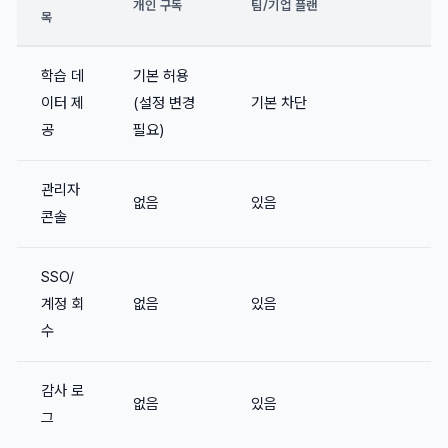
개인 구독
팀/기업 플랜
목
학습 데
기본 허용
이터 제
(설정 변경
기본 차단
공
필요)
관리자
없음
있음
콘솔
SSO/
계정 회
없음
있음
수
감사 로
없음
있음
그