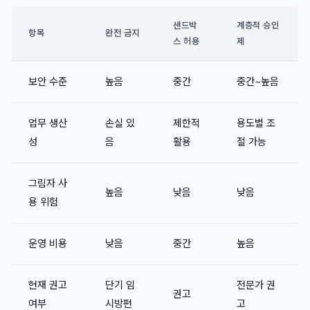
샌드박
계층적 승인
항목
완전 금지
스 허용
제
보안 수준
높음
중간
중간~높음
업무 생산
손실 있
제한적
용도별 조
성
음
활용
절 가능
그림자 사
높음
낮음
낮음
용 위험
운영 비용
낮음
중간
높음
현재 권고
단기 임
전문가 권
권고
여부
시방편
고