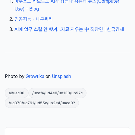
마우스도 키보드도 AI가 잡는다 컴퓨터 유즈(Computer
Use) - Blog
인공지능 - 나무위키
AI에 업무 스킬 안 뺏겨…자료 지우는 中 직장인 | 한국경제
Photo by
Growtika
on
Unsplash
ai/uac00
/ucef4/ud4e8/ud130/ub97c
/uc870/uc791/ud55c/ub2e4/uace0?