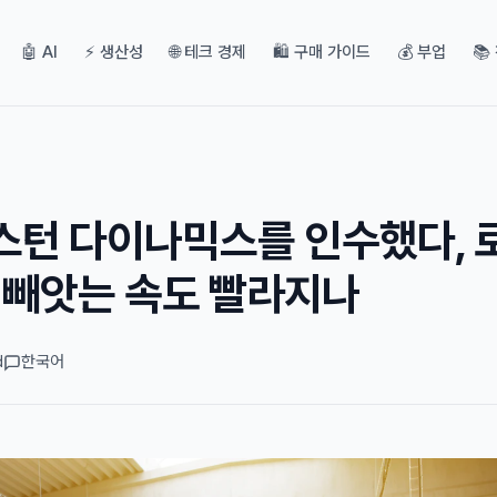
🤖 AI
⚡ 생산성
🌐 테크 경제
🛍️ 구매 가이드
💰 부업
📚
스턴 다이나믹스를 인수했다, 
 빼앗는 속도 빨라지나
d
한국어