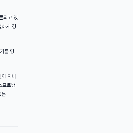
거론되고 있
열하게 경
주가를 당
시한이 지나
 소프트뱅
O는