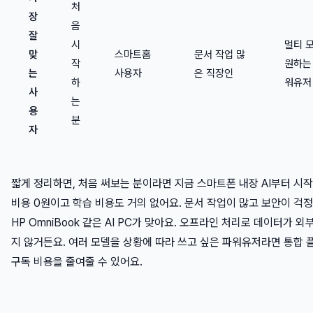
처
장
음
잘
시
멀티 
맞
스마트홈
문서 작업 많
작
원하는
는
사용자
은 직장인
하
워유저
사
는
용
분
자
짧게 정리하면, 처음 써보는 분이라면 지금 스마트폰 내장 AI부터 시
비용 0원이고 학습 비용도 거의 없어요. 문서 작업이 많고 보안이 걱
HP OmniBook 같은 AI PC가 맞아요. 오프라인 처리로 데이터가 외
지 않거든요. 여러 모델을 상황에 따라 쓰고 싶은 파워유저라면 통합
구독 비용을 줄여줄 수 있어요.