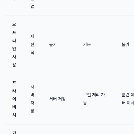
앱
오
프
제
라
한
불가
가능
불가
인
적
사
용
프
서
라
버
로컬 처리 가
훈련 
이
서버 저장
저
능
터 미
버
장
시
가