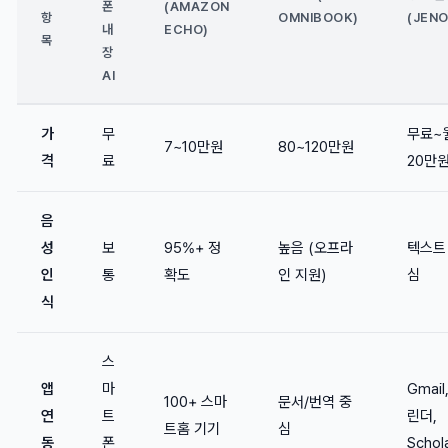
폰
(AMAZON
항
OMNIBOOK)
(JENO
내
ECHO)
목
장
AI
가
무
무료~
7~10만원
80~120만원
격
료
20만
음
성
보
95%+ 정
높음 (오프라
텍스트
인
통
확도
인 지원)
심
식
스
앱
마
Gmail
100+ 스마
문서/번역 중
연
트
린더,
트홈 기기
심
동
폰
Schol