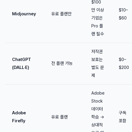
$100
만 이상
$10–
Midjourney
유료 플랜만
기업은
$60
Pro 플
랜 필수
저작권
ChatGPT
보호는
$0–
전 플랜 가능
(DALL·E)
별도 문
$200
제
Adobe
Stock
데이터
Adobe
구독
유료 플랜
학습 →
Firefly
포함
상대적