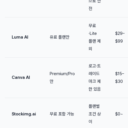
으로 안
전
무료
·Lite
$29–
Luma AI
유료 플랜만
플랜 제
$99
외
로고·트
Premium/Pro
레이드
$15–
Canva AI
만
마크 제
$30
한 있음
플랜별
Stockimg.ai
무료 포함 가능
조건 상
$0~
이