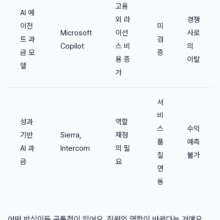
고용
AI 에
외 라
경쟁
이전
미
Microsoft
이선
사로
트 과
검
Copilot
스 비
의
금 모
증
용 증
이탈
델
가
서
비
성과
역할
스
수익
기반
Sierra,
재정
품
예측
AI 과
Intercom
의 필
질
불가
금
요
연
동
어떤 방식이든 공통점이 있어요. 직원의 역할이 바뀐다는 거예요.