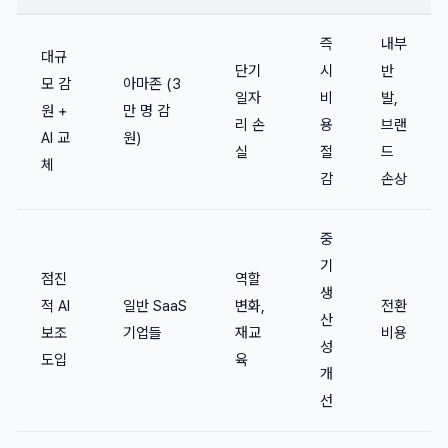
즉
내부
대규
단기
시
반
모 감
아마존 (3
일자
비
발,
원 +
만 명 감
리 손
용
브랜
AI 교
원)
실
절
드
체
감
손상
중
기
점진
역할
생
적 AI
일반 SaaS
변화,
전환
산
보조
기업들
재교
비용
성
도입
육
개
선