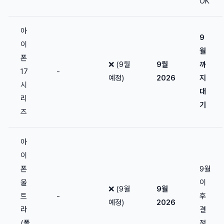
OK
아
9
이
월
폰
❌ (9월
9월
까
17
-
예정)
2026
지
시
대
리
기
즈
아
이
폰
9월
울
이
❌ (9월
9월
트
-
후
예정)
2026
라
결
(폴
정