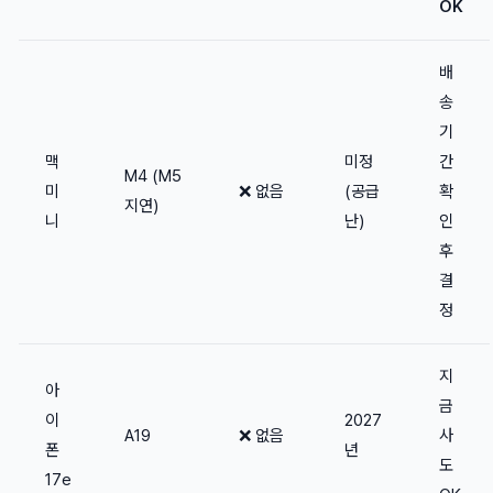
OK
배
송
기
맥
미정
간
M4 (M5
미
❌ 없음
(공급
확
지연)
니
난)
인
후
결
정
지
아
금
이
2027
A19
❌ 없음
사
폰
년
도
17e