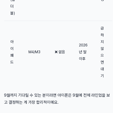
더
블)
급
하
아
지
2026
이
않
M4/M3
❌ 없음
년 말
패
으
이후
드
면
대
기
9월까지 기다릴 수 있는 분이라면 아이폰은 9월에 전체 라인업을 보
고 결정하는 게 가장 합리적이에요.