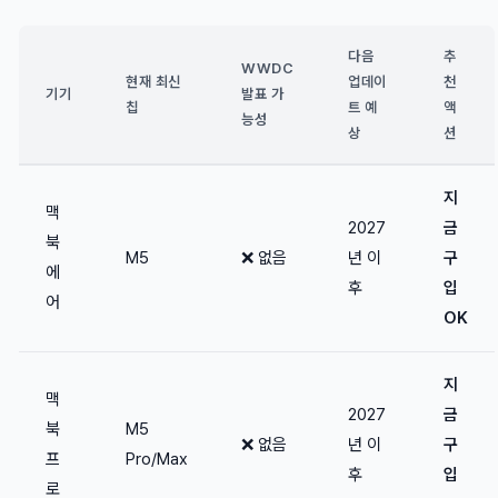
다음
추
WWDC
현재 최신
업데이
천
기기
발표 가
칩
트 예
액
능성
상
션
지
맥
2027
금
북
M5
❌ 없음
년 이
구
에
후
입
어
OK
지
맥
2027
금
북
M5
❌ 없음
년 이
구
프
Pro/Max
후
입
로