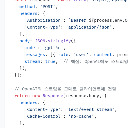
method
: 
'POST'
,

headers
: {

'Authorization'
: 
`Bearer 
${process.env.O
'Content-Type'
: 
'application/json'
,

    },

body
: 
JSON
.
stringify
({

model
: 
'gpt-4o'
,

messages
: [{ 
role
: 
'user'
, 
content
: prom
stream
: 
true
,  
// 핵심: OpenAI에도 스트리
    }),

  });

// OpenAI의 스트림을 그대로 클라이언트에 전달
return
new
Response
(response.
body
, {

headers
: {

'Content-Type'
: 
'text/event-stream'
,

'Cache-Control'
: 
'no-cache'
,

    },
