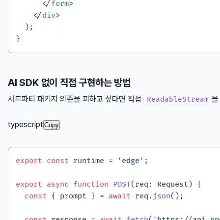
</
form
>
</
div
>
  );

AI SDK 없이 직접 구현하는 방법
서드파티 패키지 의존을 피하고 싶다면 직접
을
ReadableStream
typescript
Copy
export
const
 runtime = 
'edge'
;

export
async
function
POST
(
req: Request
) {

const
 { prompt } = 
await
 req.
json
();

const
 response = 
await
fetch
(
'https://api.op