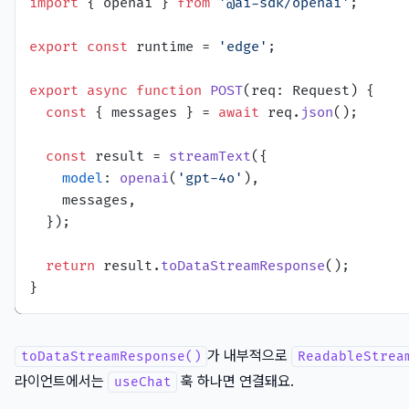
import
 { openai } 
from
'@ai-sdk/openai'
;

export
const
 runtime = 
'edge'
;

export
async
function
POST
(
req: Request
) {

const
 { messages } = 
await
 req.
json
();

const
 result = 
streamText
({

model
: 
openai
(
'gpt-4o'
),

    messages,

  });

return
 result.
toDataStreamResponse
();

가 내부적으로
toDataStreamResponse()
ReadableStrea
라이언트에서는
훅 하나면 연결돼요.
useChat