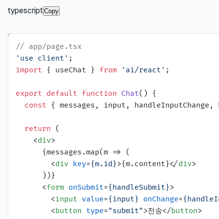
typescript
Copy
// app/page.tsx
'use client'
import
 { useChat } 
from
'ai/react'
;

export
default
function
Chat
(
) {

const
 { messages, input, handleInputChange, 
return
 (

<
div
>
      {messages.map(m => (

<
div
key
=
{m.id}
>
{m.content}
</
div
>
      ))}

<
form
onSubmit
=
{handleSubmit}
>
<
input
value
=
{input}
onChange
=
{handleI
<
button
type
=
"submit"
>
전송
</
button
>