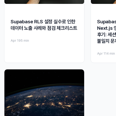
Supabase RLS 설정 실수로 인한
Supabas
데이터 노출 사례와 점검 체크리스트
Next.j
후기: 세션
불일치 문
Apr 19
5 min
Apr 11
4 min