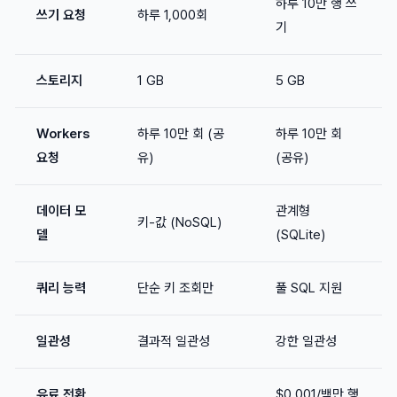
하루 10만 행 쓰
쓰기 요청
하루 1,000회
기
스토리지
1 GB
5 GB
Workers
하루 10만 회 (공
하루 10만 회
요청
유)
(공유)
데이터 모
관계형
키-값 (NoSQL)
델
(SQLite)
쿼리 능력
단순 키 조회만
풀 SQL 지원
일관성
결과적 일관성
강한 일관성
유료 전환
$0.001/백만 행