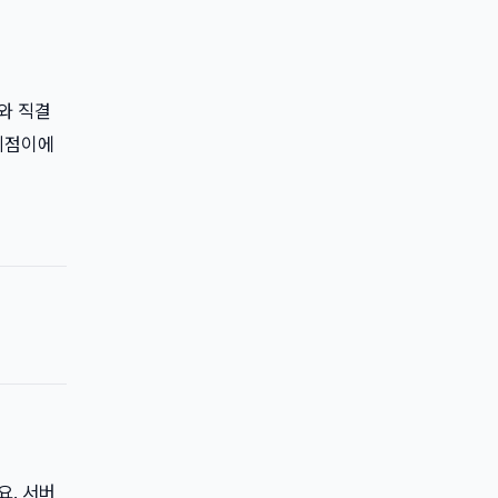
와 직결
 시점이에
요. 서버