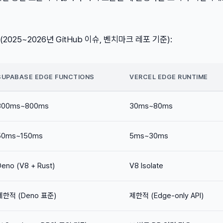
025~2026년 GitHub 이슈, 벤치마크 레포 기준):
SUPABASE EDGE FUNCTIONS
VERCEL EDGE RUNTIME
300ms~800ms
30ms~80ms
50ms~150ms
5ms~30ms
Deno (V8 + Rust)
V8 Isolate
제한적 (Deno 표준)
제한적 (Edge-only API)