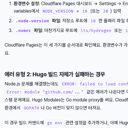
환경변수 설정
: Cloudflare Pages 대시보드 → Settings → En
variables에서
=
(또는
) 입력
NODE_VERSION
18
20
파일
: 저장소 루트에
한 줄짜리 파일 
.node-version
18
파일
: 마찬가지로 루트에
또는
.nvmrc
lts/hydrogen
1
Cloudflare Pages는 이 세 가지를 순서대로 확인해요. 환경변수가
요.
에러 유형 2: Hugo 빌드 자체가 실패하는 경우
Node.js 문제를 해결했는데도
ERROR: failed to load con
같은 에러가 나온다면 이
Error: module "github.com/..."
스템 문제예요. Hugo Modules는 Go module proxy를 써요. Cloudf
환경에서
나 Go 버전이 맞지 않으면 터져요.
GOPATH
이 경우 빌드 커맨드에
관련 설정을 추가하거나, 아예 Hu
go env