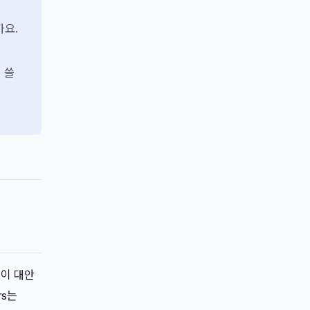
가요.
 쓸
들이 대안
rs는