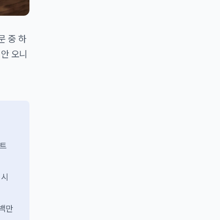
문 중 하
이 안 오니
 트
 시
/백만