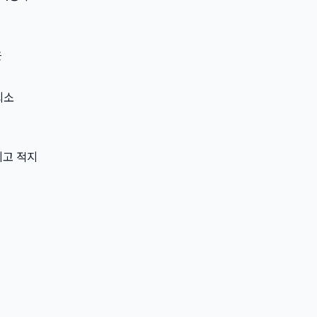
은
최소
치고 적지