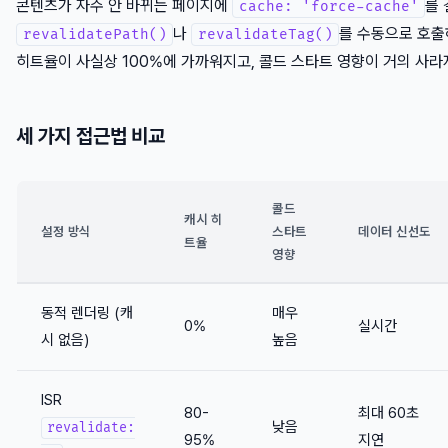
콘텐츠가 자주 안 바뀌는 페이지에
를 
cache: 'force-cache'
나
를 수동으로 호출
revalidatePath()
revalidateTag()
히트율이 사실상 100%에 가까워지고, 콜드 스타트 영향이 거의 사라
세 가지 접근법 비교
콜드
캐시 히
설정 방식
스타트
데이터 신선도
트율
영향
동적 렌더링 (캐
매우
0%
실시간
시 없음)
높음
ISR
80-
최대 60초
낮음
revalidate:
95%
지연