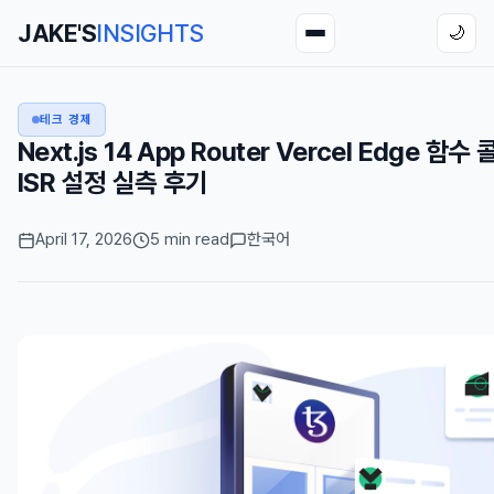
JAKE'S
INSIGHTS
🌙
테크 경제
Next.js 14 App Router Vercel Edge 
ISR 설정 실측 후기
April 17, 2026
5 min read
한국어