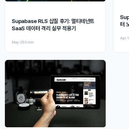
Su
Supabase RLS 삽질 후기: 멀티테넌트
터 
SaaS 데이터 격리 실무 적용기
Apr 
May 25
3 min