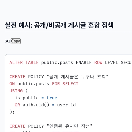
실전 예시: 공개/비공개 게시글 혼합 정책
sql
Copy
ALTER
TABLE
 public.posts ENABLE 
ROW
 LEVEL SECU
CREATE
ON
 public.posts 
FOR
SELECT
USING
 (

  is_public 
=
true
OR
 auth.uid() 
=
 user_id

);

CREATE