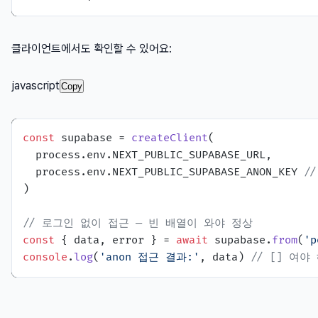
클라이언트에서도 확인할 수 있어요:
javascript
Copy
const
 supabase = 
createClient
(

  process.
env
.
NEXT_PUBLIC_SUPABASE_URL
,

  process.
env
.
NEXT_PUBLIC_SUPABASE_ANON_KEY
/
)

// 로그인 없이 접근 — 빈 배열이 와야 정상
const
 { data, error } = 
await
 supabase.
from
(
'p
console
.
log
(
'anon 접근 결과:'
, data) 
// [] 여야