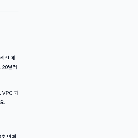
울 리전 예
 20달러
 VPC 기
요.
0초 만에