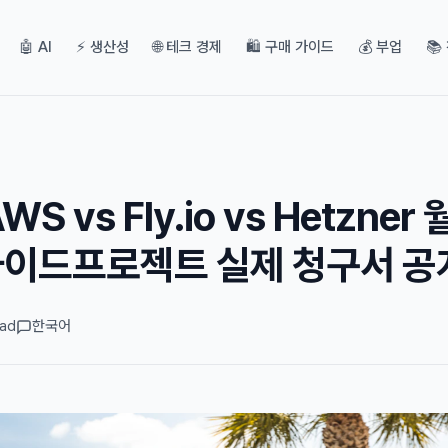
🤖 AI
⚡ 생산성
🌐 테크 경제
🛍️ 구매 가이드
💰 부업
📚
S vs Fly.io vs Hetzner 
 사이드프로젝트 실제 청구서 공
ead
한국어