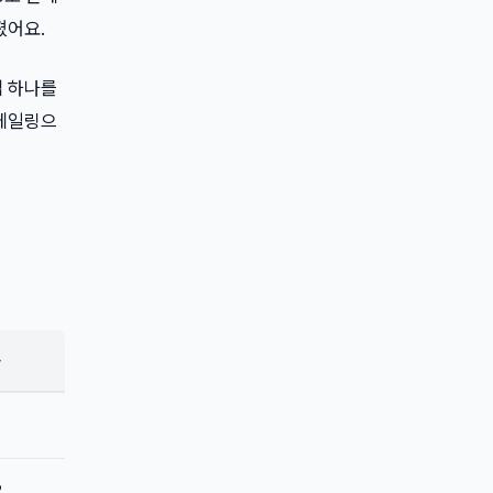
졌어요.
앱 하나를
스케일링으
용
2