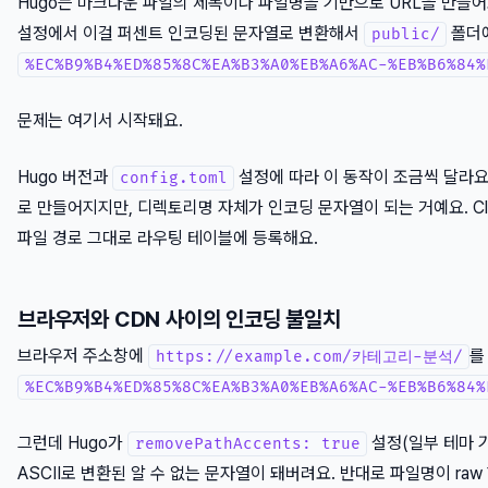
Hugo는 마크다운 파일의 제목이나 파일명을 기반으로 URL을 만들
설정에서 이걸 퍼센트 인코딩된 문자열로 변환해서
폴더
public/
%EC%B9%B4%ED%85%8C%EA%B3%A0%EB%A6%AC-%EB%B6%84%
문제는 여기서 시작돼요.
Hugo 버전과
설정에 따라 이 동작이 조금씩 달라요
config.toml
로 만들어지지만, 디렉토리명 자체가 인코딩 문자열이 되는 거예요. Clou
파일 경로 그대로 라우팅 테이블에 등록해요.
브라우저와 CDN 사이의 인코딩 불일치
브라우저 주소창에
를
https://example.com/카테고리-분석/
%EC%B9%B4%ED%85%8C%EA%B3%A0%EB%A6%AC-%EB%B6%84%
그런데 Hugo가
설정(일부 테마 
removePathAccents: true
ASCII로 변환된 알 수 없는 문자열이 돼버려요. 반대로 파일명이 raw 