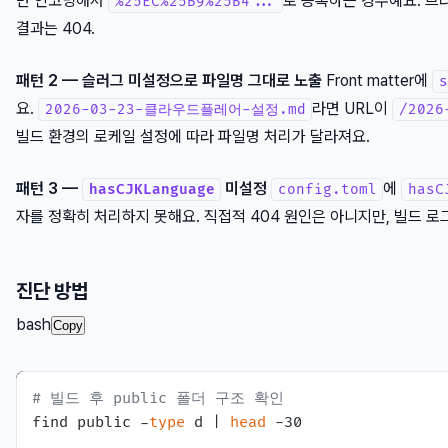
번 인코딩해서
로 등록하는 경우예요. 브
%25EC%25B9%25B4...
결과는 404.
패턴 2 — 슬러그 미설정으로 파일명 그대로 노출
Front matter에
s
요.
라면 URL이
2026-03-23-클라우드플레어-설정.md
/202
빌드 환경의 로케일 설정에 따라 파일명 처리가 달라져요.
패턴 3 —
미설정
에
hasCJKLanguage
config.toml
hasC
자를 정확히 처리하지 못해요. 직접적 404 원인은 아니지만, 빌드 로
진단 방법
bash
Copy
# 빌드 후 public 폴더 구조 확인
find public -
type
 d | 
head
 -30
