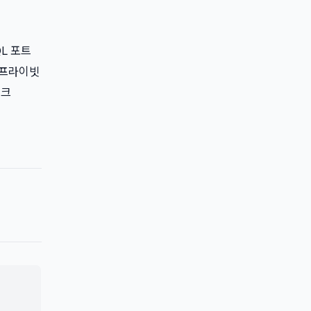
QL 포트
로 프라이빗
워크