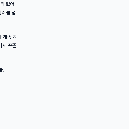
 거의 없어
달러를 넘
가 계속 지
v에서 꾸준
를,