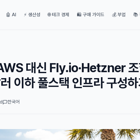
🤖 AI
⚡ 생산성
🌐 테크 경제
🛍️ 구매 가이드
💰 부업
📚
WS 대신 Fly.io·Hetzner 
달러 이하 풀스택 인프라 구성
ad
한국어