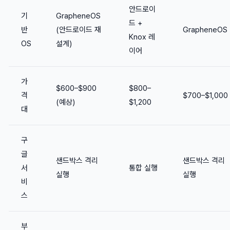
안드로이
기
GrapheneOS
드 +
반
(안드로이드 재
GrapheneOS
Knox 레
OS
설계)
이어
가
$600–$900
$800–
격
$700–$1,000
(예상)
$1,200
대
구
글
샌드박스 격리
샌드박스 격리
서
통합 실행
실행
실행
비
스
부