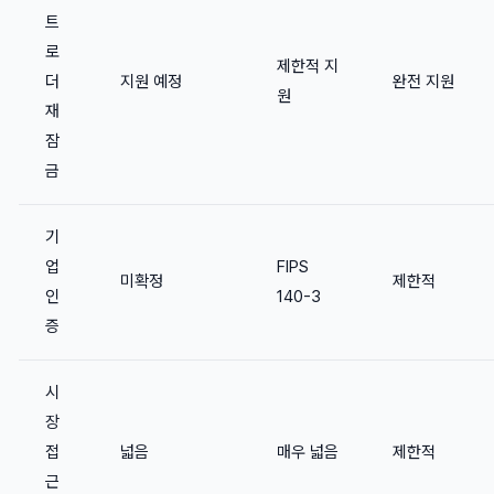
트
로
제한적 지
더
지원 예정
완전 지원
원
재
잠
금
기
업
FIPS
미확정
제한적
인
140-3
증
시
장
접
넓음
매우 넓음
제한적
근