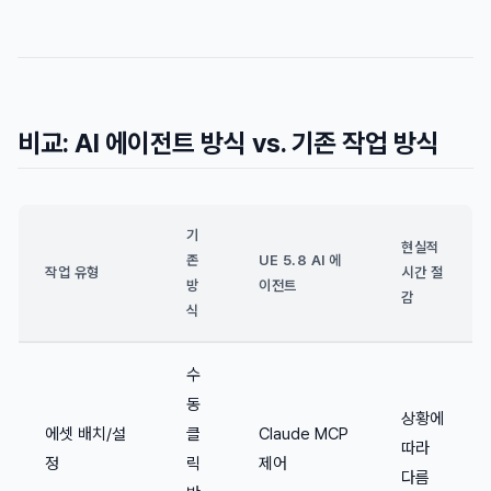
비교: AI 에이전트 방식 vs. 기존 작업 방식
기
현실적
존
UE 5.8 AI 에
작업 유형
시간 절
방
이전트
감
식
수
동
상황에
에셋 배치/설
클
Claude MCP
따라
정
릭
제어
다름