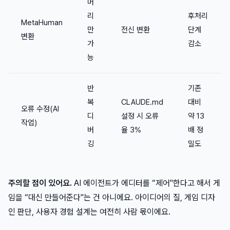
머
리
후처리
MetaHuman
만
전신 변환
단계
변환
가
감소
능
반
기존
복
CLAUDE.md
대비
오류 수정(AI
디
설정 시 오류
약 13
작업)
버
율 3%
배 정
깅
밀도
주의할 점이 있어요.
AI 에이전트가 에디터를 “제어"한다고 해서 게
임을 “대신 만들어준다"는 건 아니에요. 아이디어의 질, 게임 디자
인 판단, 사용자 경험 설계는 여전히 사람 몫이에요.