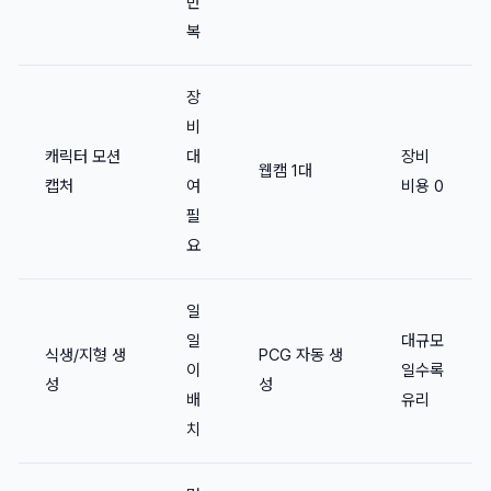
반
복
장
비
캐릭터 모션
대
장비
웹캠 1대
캡처
여
비용 0
필
요
일
일
대규모
식생/지형 생
PCG 자동 생
이
일수록
성
성
배
유리
치