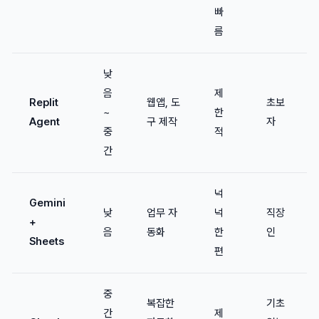
빠
름
낮
음
제
Replit
웹앱, 도
초보
~
한
Agent
구 제작
자
중
적
간
넉
Gemini
낮
업무 자
넉
직장
+
음
동화
한
인
Sheets
편
중
복잡한
기초
간
제