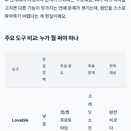
고치면 다른 기능이 망가지는 연쇄 문제가 생기는데, 원인을 스스로
파악하기 어렵다는 게 현실이에요.
주요 도구 비교: 누가 뭘 써야 하나
진
입
주요 용
무료
최적
도구
장
도
한계
대상
벽
크
레
앱/웹
딧
완전
낮
Lovable
프로토
소
비코
음
타입
진
더