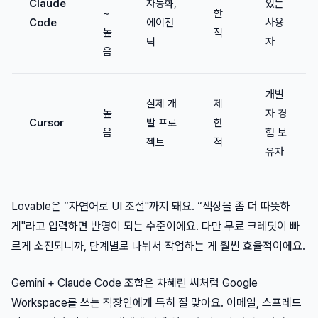
Claude
자동화,
있는
~
한
Code
에이전
사용
높
적
틱
자
음
개발
실제 개
제
높
자 경
Cursor
발 프로
한
음
험 보
젝트
적
유자
Lovable은 “자연어로 UI 조절"까지 돼요. “색상을 좀 더 따뜻하
게"라고 입력하면 반영이 되는 수준이에요. 다만 무료 크레딧이 빠
르게 소진되니까, 단계별로 나눠서 작업하는 게 훨씬 효율적이에요.
Gemini + Claude Code 조합은 차혜린 씨처럼 Google
Workspace를 쓰는 직장인에게 특히 잘 맞아요. 이메일, 스프레드