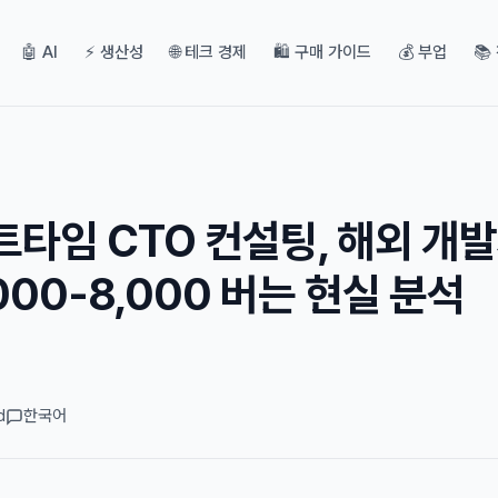
🤖 AI
⚡ 생산성
🌐 테크 경제
🛍️ 구매 가이드
💰 부업
📚
타임 CTO 컨설팅, 해외 개
000-8,000 버는 현실 분석
d
한국어