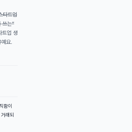
 스타트업
 쓰는”
타트업 생
유예요.
 직함이
에 거래되