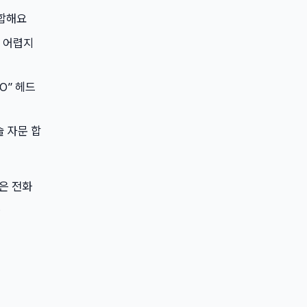
적합해요
기 어렵지
TO” 헤드
술 자문 합
m은 전화
.