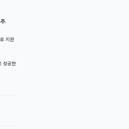
3주
.
바로 지원
로 성공한