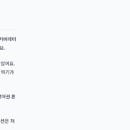
면 커버레터
요.
어 있어요.
에 띄기가
영어권 혼
지션은 처