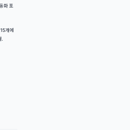
자동화 포
 15개에
원
.