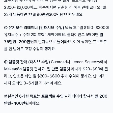
요구사항 → 견적 → 제작 → 납품 → 결제. 프로젝트 하나당
$300~$2,000이고, 익숙해지면 단순한 건 하루 만에 끝나요. 월
2
3개 납품하면 **월 80만원
300만원** 범위예요.
② 유지보수 리테이너 (반패시브 수입)
납품 후 “월 $150~$300에
유지보수 + 수정 2회 포함” 계약이에요. 클라이언트 5명이면
월
75만원~200만원
이 반자동으로 들어와요. 이게 쌓이면 프로젝트
를 안 받아도 고정 수입이 생겨요.
③ 템플릿 판매 (패시브 수입)
Gumroad나 Lemon Squeezy에서
Make/n8n 템플릿 팔아요. 잘 만든 템플릿 하나가 $29~$99에 팔
리고, 입소문 타면 월 $200~$800 추가 수익이 생겨요. 단, 여기
까지 오려면 3~6개월 기다려야 해요.
현실적인 6개월 목표는
프로젝트 수입 + 리테이너 합쳐서 월 200
만원~400만원
이에요.