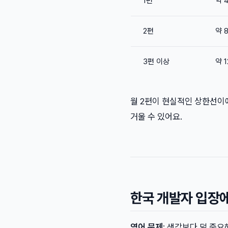
1편
약 
2편
약 
3편 이상
약 
월 2편이 현실적인 상한선이에
거울 수 있어요.
한국 개발자 입장
영어 문제
: 생각보다 덜 중요