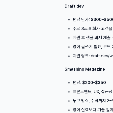
Draft.dev
편당 단가:
$300–$50
주로 SaaS 회사 고객
지원 후 샘플 과제 제출 
영어 글쓰기 필요, 코드
지원 링크: draft.dev/wr
Smashing Magazine
편당:
$200–$350
프론트엔드, UX, 접근
투고 방식, 수락까지 3–
영어 실력보다 기술 깊이