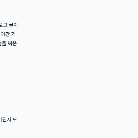
블로그 글이
들어간 기
술을 써본
어딘지 모