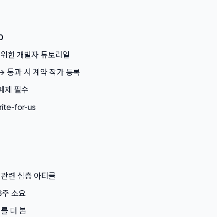
0
을 위한 개발자 튜토리얼
→ 통과 시 계약 작가 등록
 예제 필수
ite-for-us
성 관련 심층 아티클
6주 소요
를 더 봄