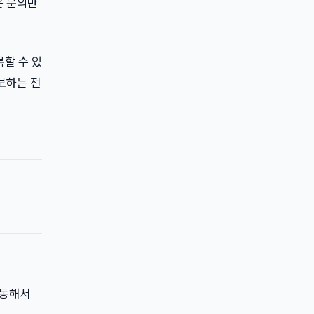
은 문의만
록할 수 있
보하는 전
연동해서