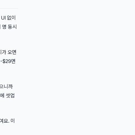
 UI 없이
 명 동시
시지가 오면
-$29면
있으니까
안에 셋업
여요. 이