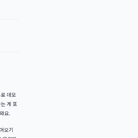
무료 데모
는 게 포
와요.
들어오기