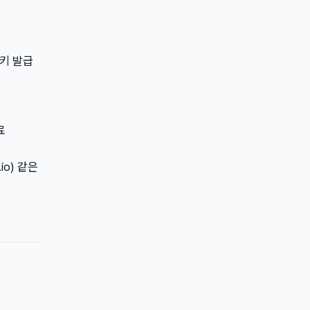
 키 발급
료
io) 같은