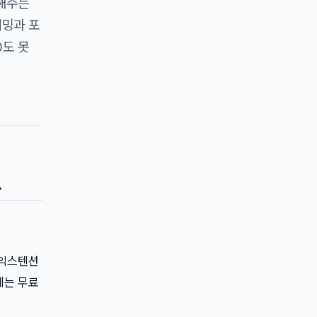
입해주는
이밍과 포
0도 못
요
 익스텐션
자체는 무료