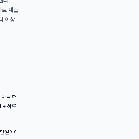
 냅니
자료 제출
더 이상
 다음 해
 + 하루
40만원이에