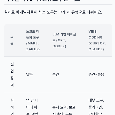
실제로 비개발자들이 쓰는 도구는 크게 세 유형으로 나뉘어요.
노코드 자
VIBE
LLM 기반 에이전
구
동화 도구
CODING
트 (GPT,
분
(MAKE,
(CURSOR,
CODEX)
ZAPIER)
CLAUDE)
진
입
낮음
중간
중간~높음
장
벽
최
앱 간 데
내부 도구,
적
이터 이
문서 요약, 보고
플러그인,
업
동, 알림
서 초안, 분류
간단한 스