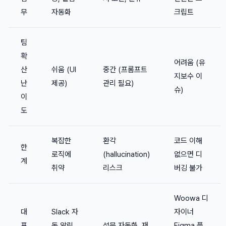
무
자동화
크립트
팀
확
어려움 (유
산
쉬움 (UI
중간 (프롬프트
지보수 이
난
제공)
관리 필요)
슈)
이
도
복잡한
환각
코드 이해
한
로직에
(hallucination)
없으면 디
계
취약
리스크
버깅 불가
Woowa 디
대
Slack 자
자이너
표
동 알림,
설문 자동화, 재
Figma 플