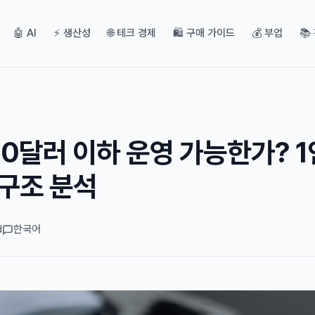
🤖 AI
⚡ 생산성
🌐 테크 경제
🛍️ 구매 가이드
💰 부업
📚
월 10달러 이하 운영 가능한가? 
 구조 분석
d
한국어