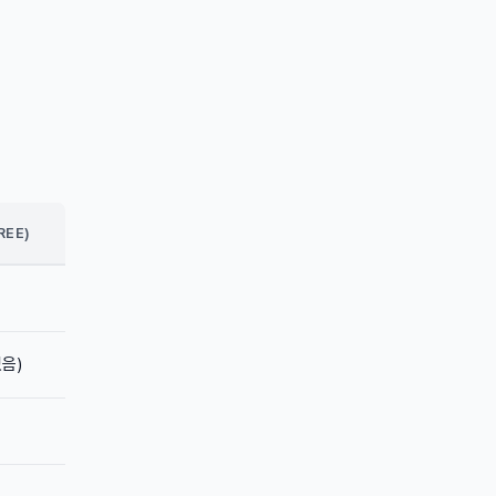
REE)
음)