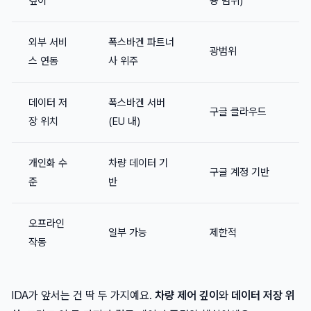
깊이
용 범위)
외부 서비
폭스바겐 파트너
광범위
스 연동
사 위주
데이터 저
폭스바겐 서버
구글 클라우드
장 위치
(EU 내)
개인화 수
차량 데이터 기
구글 계정 기반
준
반
오프라인
일부 가능
제한적
작동
IDA가 앞서는 건 딱 두 가지예요.
차량 제어 깊이
와
데이터 저장 위