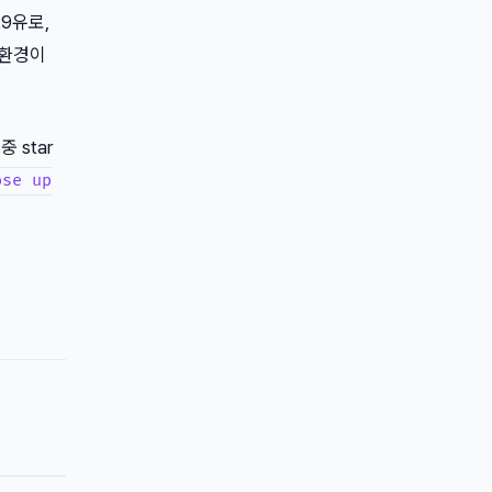
29유로,
앱 환경이
 star
ose up