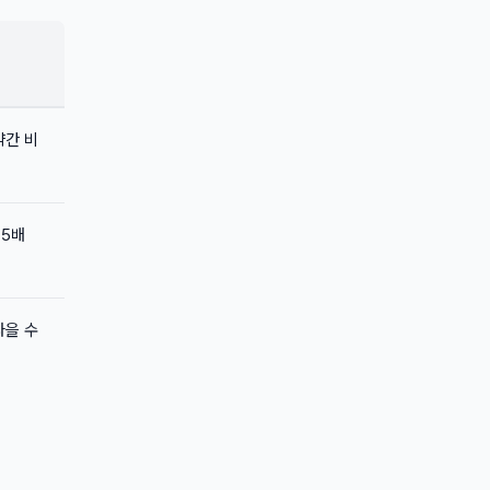
 약간 비
-5배
 나을 수