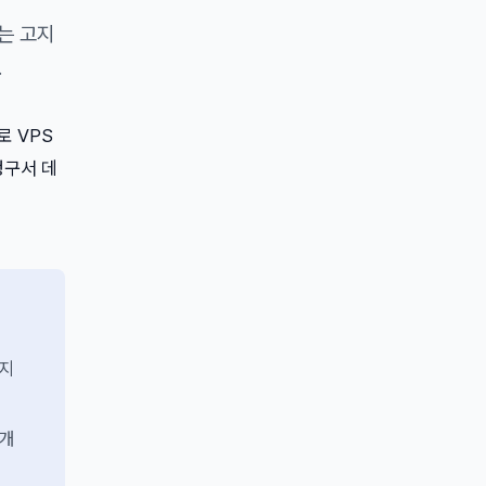
는 고지
.
로 VPS
청구서 데
하지
 개