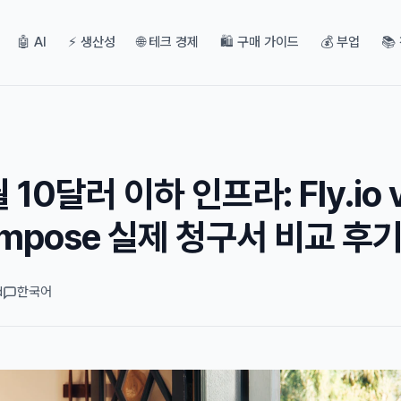
🤖 AI
⚡ 생산성
🌐 테크 경제
🛍️ 구매 가이드
💰 부업
📚
 10달러 이하 인프라: Fly.io 
ompose 실제 청구서 비교 후
d
한국어