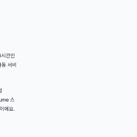
20시간인
가동 서비
럼
ume 스
문이에요.