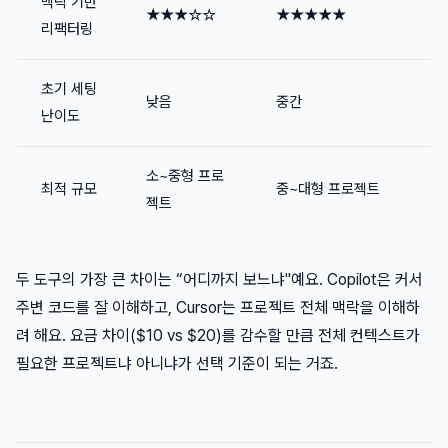
맥락 기반
★★★☆☆
★★★★★
리팩터링
초기 세팅
낮음
중간
난이도
소~중형 프로
최적 규모
중~대형 프로젝트
젝트
두 도구의 가장 큰 차이는 “어디까지 보느냐"예요. Copilot은 커서
주변 코드를 잘 이해하고, Cursor는 프로젝트 전체 맥락을 이해하
려 해요. 요금 차이($10 vs $20)를 감수할 만큼 전체 컨텍스트가
필요한 프로젝트냐 아니냐가 선택 기준이 되는 거죠.