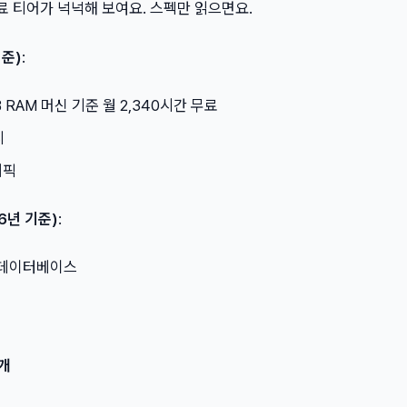
두 무료 티어가 넉넉해 보여요. 스펙만 읽으면요.
기준)
:
B RAM 머신 기준 월 2,340시간 무료
지
래픽
26년 기준)
:
L 데이터베이스
개
지