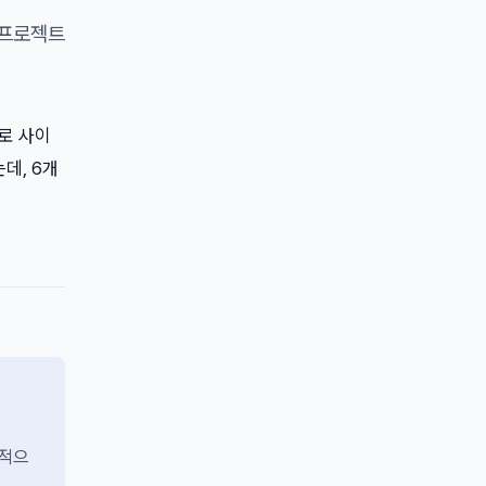
 프로젝트
으로 사이
데, 6개
헐적으