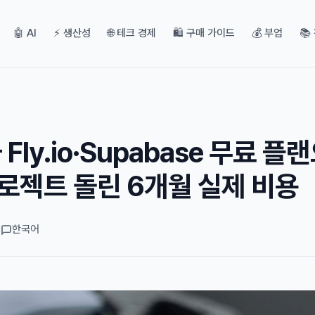
🤖 AI
⚡ 생산성
🌐 테크 경제
🛍️ 구매 가이드
💰 부업
📚
Fly.io·Supabase 무료 플
로젝트 돌린 6개월 실제 비용
d
한국어