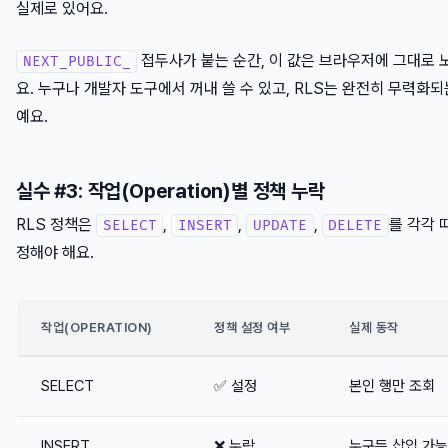
실제로 있어요.
접두사가 붙는 순간, 이 값은 브라우저에 그대로 
NEXT_PUBLIC_
요. 누구나 개발자 도구에서 꺼내 쓸 수 있고, RLS는 완전히 무력화되
예요.
실수 #3: 작업(Operation)별 정책 누락
RLS 정책은
,
,
,
를 각각 
SELECT
INSERT
UPDATE
DELETE
정해야 해요.
작업(OPERATION)
정책 설정 여부
실제 동작
SELECT
✅ 설정
본인 행만 조회
INSERT
❌ 누락
누구든 삽입 가능