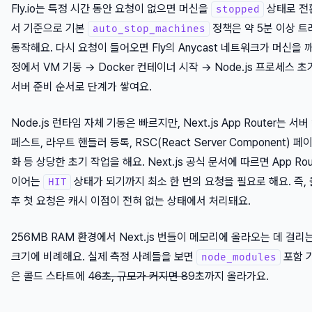
Fly.io는 특정 시간 동안 요청이 없으면 머신을
상태로 전환
stopped
서 기준으로 기본
정책은 약 5분 이상 트
auto_stop_machines
동작해요. 다시 요청이 들어오면 Fly의 Anycast 네트워크가 머신을 
정에서 VM 기동 → Docker 컨테이너 시작 → Node.js 프로세스 초기화
서버 준비 순서로 단계가 쌓여요.
Node.js 런타임 자체 기동은 빠르지만, Next.js App Router는 
페스트, 라우트 핸들러 등록, RSC(React Server Component) 
화 등 상당한 초기 작업을 해요. Next.js 공식 문서에 따르면 App Rou
이어는
상태가 되기까지 최소 한 번의 요청을 필요로 해요. 즉,
HIT
후 첫 요청은 캐시 이점이 전혀 없는 상태에서 처리돼요.
256MB RAM 환경에서 Next.js 번들이 메모리에 올라오는 데 걸리
크기에 비례해요. 실제 측정 사례들을 보면
포함 기
node_modules
은 콜드 스타트에 4
6초, 규모가 커지면 8
9초까지 올라가요.