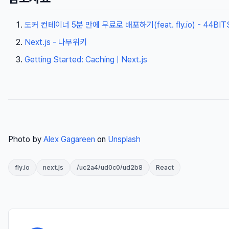
도커 컨테이너 5분 만에 무료로 배포하기(feat. fly.io) - 44BIT
Next.js - 나무위키
Getting Started: Caching | Next.js
Photo by
Alex Gagareen
on
Unsplash
fly.io
next.js
/uc2a4/ud0c0/ud2b8
React