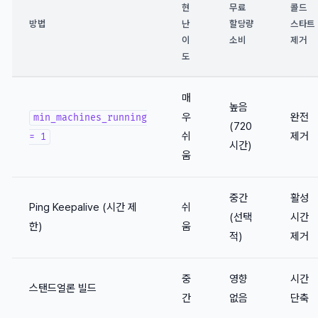
현
무료
콜드
방법
난
할당량
스타트
이
소비
제거
도
매
높음
우
완전
min_machines_running
(720
쉬
제거
= 1
시간)
움
중간
활성
Ping Keepalive (시간 제
쉬
(선택
시간
한)
움
적)
제거
중
영향
시간
스탠드얼론 빌드
간
없음
단축