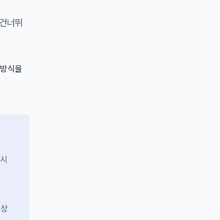
 건너뛰
작 방식을
 시
이상