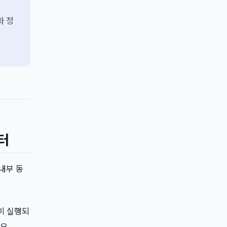
화 정
부터
 내부 동
히 실행되
요.