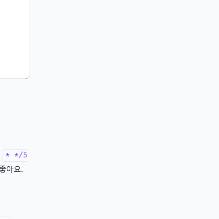
를
* */5
좋아요.