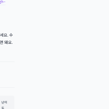
gh-
보세요. 수
르면 돼요.
난이
도