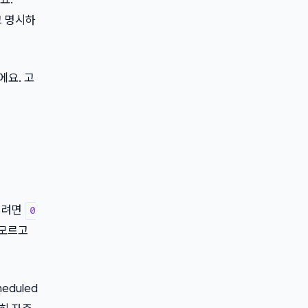
고 명시하
에요. 고
돌리려면
0
 모르고
eduled