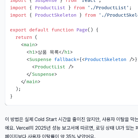
import
 { 
Suspense
 } 
from
'react'
import
 { 
ProductList
 } 
from
'./ProductList'
import
 { 
ProductSkeleton
 } 
from
'./ProductSkel
export
default
function
Page
(
) {

return
 (

<
main
>
<
h1
>
상품 목록
</
h1
>
<
Suspense
fallback
=
{
<
ProductSkeleton
 />
}
<
ProductList
 />
</
Suspense
>
</
main
>
  );

이 방법은 실제 Cold Start 시간을 줄이진 않지만, 사용자 이탈을 막
에요. Vercel의 2025년 성능 보고서에 따르면, 로딩 상태 UI가 있는
페이지보다 사용자 이탈률이 약 35% 낮았어요.