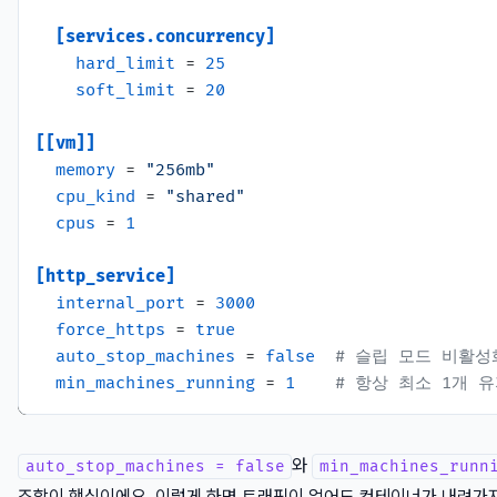
[services.concurrency]
hard_limit
 = 
25
soft_limit
 = 
20
[[vm]]
memory
 = 
"256mb"
cpu_kind
 = 
"shared"
cpus
 = 
1
[http_service]
internal_port
 = 
3000
force_https
 = 
true
auto_stop_machines
 = 
false
# 슬립 모드 비활성
min_machines_running
 = 
1
# 항상 최소 1개 
와
auto_stop_machines = false
min_machines_runn
조합이 핵심이에요. 이렇게 하면 트래픽이 없어도 컨테이너가 내려가지