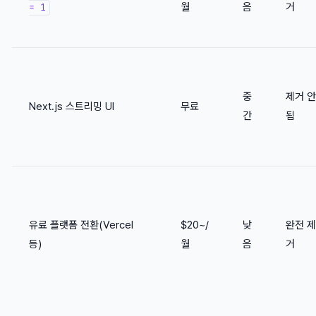
월
음
거
= 1
중
제거 안
Next.js 스트리밍 UI
무료
간
됨
유료 플랫폼 전환(Vercel
$20~/
낮
완전 제
등)
월
음
거