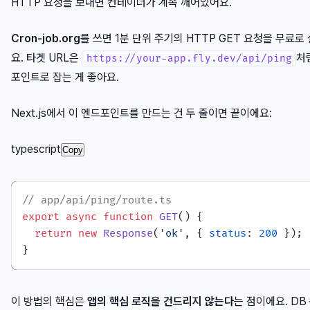
HTTP 요청을 보내면 컨테이너가 계속 깨어있어요.
Cron-job.org
를 쓰면 1분 단위 주기의 HTTP GET 요청을 무료로
요. 타겟 URL은
처
https://your-app.fly.dev/api/ping
포인트로 잡는 게 좋아요.
Next.js에서 이 엔드포인트를 만드는 건 두 줄이면 끝이에요:
typescript
Copy
// app/api/ping/route.ts
export
async
function
GET
(
) {

return
new
Response
(
'ok'
, { 
status
: 
200
 });

이 방법의 핵심은
앱의 핵심 로직을 건드리지 않는다
는 점이에요. DB