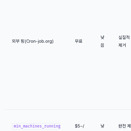
낮
실질적
외부 핑(Cron-job.org)
무료
음
제거
$5~/
낮
완전 제
min_machines_running