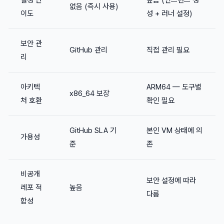
없음 (즉시 사용)
이도
성 + 러너 설정)
보안 관
GitHub 관리
직접 관리 필요
리
아키텍
ARM64 — 도구별
x86_64 보장
처 호환
확인 필요
GitHub SLA 기
본인 VM 상태에 의
가용성
준
존
비공개
보안 설정에 따라
레포 적
높음
다름
합성