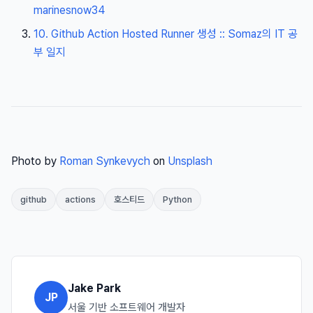
marinesnow34
10. Github Action Hosted Runner 생성 :: Somaz의 IT 공
부 일지
Photo by
Roman Synkevych
on
Unsplash
github
actions
호스티드
Python
Jake Park
JP
서울 기반 소프트웨어 개발자