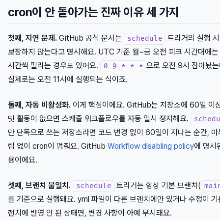
cron이 안 돌아가는 진짜 이유 세 가지
첫째, 지연 문제.
GitHub 공식 문서는
트리거의 실행 
schedule
보장하지 않는다고 명시해요. UTC 기준 월~금 오전 피크 시간대에는
시간씩 밀리는 경우도 있어요.
으로 오전 9시 잡아놨
0 9 * * *
실제로는 오전 11시에 실행되는 식이죠.
둘째, 자동 비활성화.
이게 핵심이에요. GitHub는 저장소에 60일 이
밋 활동이 없으면 스케줄 워크플로우를 자동 일시 정지해요.
sched
만 단독으로 쓰는 저장소라면 코드 변경 없이 60일이 지나는 순간, 아
림 없이 cron이 멈춰요. GitHub
Workflow disabling policy
에 명시
용이에요.
셋째, 브랜치 불일치.
트리거는 항상 기본 브랜치(
schedule
mai
를 기준으로 실행돼요. yml 파일이 다른 브랜치에만 있거나 수정이 기
랜치에 반영 안 된 상태면, 변경 사항이 아예 무시돼요.