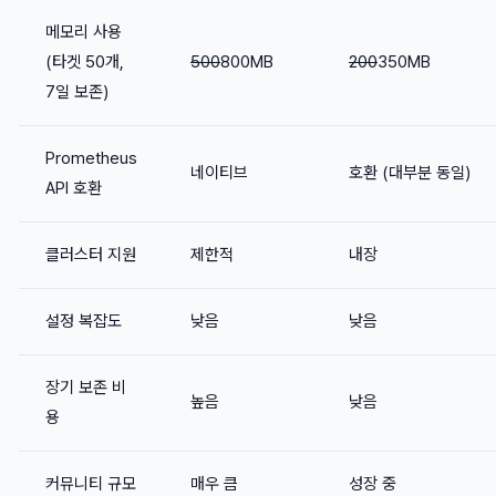
메모리 사용
(타겟 50개,
500
800MB
200
350MB
7일 보존)
Prometheus
네이티브
호환 (대부분 동일)
API 호환
클러스터 지원
제한적
내장
설정 복잡도
낮음
낮음
장기 보존 비
높음
낮음
용
커뮤니티 규모
매우 큼
성장 중