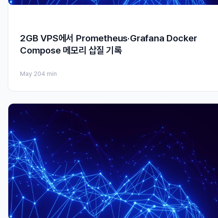
2GB VPS에서 Prometheus·Grafana Docker
Compose 메모리 삽질 기록
May 20
4 min