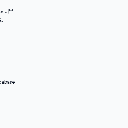
se 내부
.
pabase