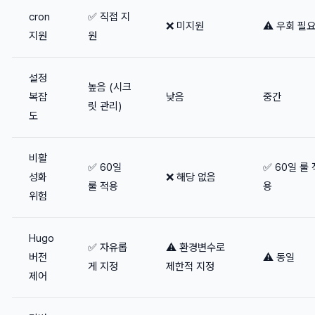
cron
✅ 직접 지
❌ 미지원
⚠️ 우회 필
지원
원
설정
높음 (시크
복잡
낮음
중간
릿 관리)
도
비활
✅ 60일
✅ 60일 룰 
성화
❌ 해당 없음
룰 적용
용
위험
Hugo
✅ 자유롭
⚠️ 환경변수로
버전
⚠️ 동일
게 지정
제한적 지정
제어