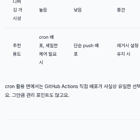
디버
깅 가
높음
낮음
중간
시성
cron 배
추천
포, 세밀한
단순 push 배
레거시 설정
용도
제어 필요
포
유지 시
시
cron 활용 면에서는 GitHub Actions 직접 배포가 사실상 유일한 
요. 그만큼 관리 포인트도 많고요.