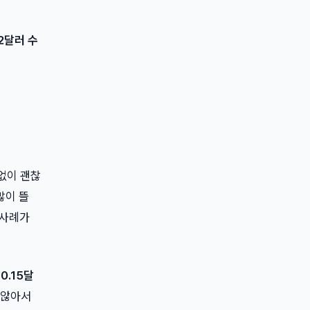
2달러 수
 없이 괜찮
많이 뜰
 사례가
월
0.15달
지 않아서