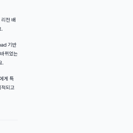
 리전 배
.
ad 기반
 바뀌었는
.
자에게 특
 지적되고