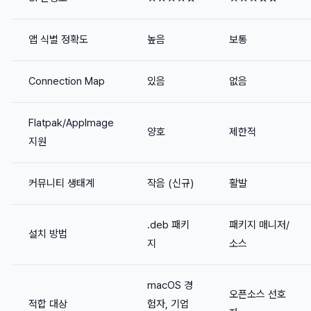
앱 식별 정확도
높음
보통
Connection Map
있음
없음
Flatpak/AppImage
양호
제한적
지원
커뮤니티 생태계
작음 (신규)
활발
.deb 패키
패키지 매니저/
설치 방법
지
소스
macOS 경
오픈소스 선호
적합 대상
험자, 기업